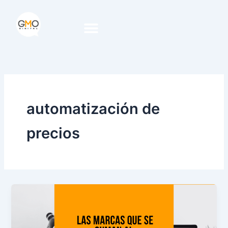
Ir
al
contenido
Google Partner Premier
automatización de
precios