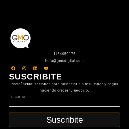
1154950176
hola@gmodigital.com
F
I
L
Y
a
n
i
o
c
s
n
u
SUSCRIBITE
e
t
k
t
b
a
e
u
Recibí actualizaciones para potenciar tus resultados y seguir
o
g
d
b
o
r
i
e
haciendo crecer tu negocio.
k
a
n
Tu correo
m