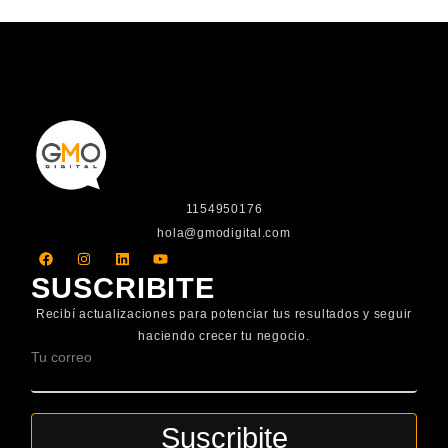
1154950176
hola@gmodigital.com
F
I
L
Y
a
n
i
o
c
s
n
u
SUSCRIBITE
e
t
k
t
b
a
e
u
Recibí actualizaciones para potenciar tus resultados y seguir
o
g
d
b
o
r
i
e
haciendo crecer tu negocio.
k
a
n
Tu correo
m