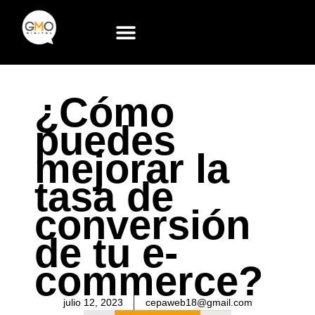
Ir
al
contenido
Google Partner Premier
¿Cómo
puedes
mejorar la
tasa de
conversión
de tu e-
commerce?
julio 12, 2023
cepaweb18@gmail.com