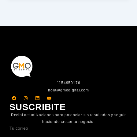
1154950176
hola@gmodigital.com
F
I
L
Y
a
n
i
o
c
s
n
u
SUSCRIBITE
e
t
k
t
b
a
e
u
Recibí actualizaciones para potenciar tus resultados y seguir
o
g
d
b
o
r
i
e
haciendo crecer tu negocio.
k
a
n
Tu correo
m